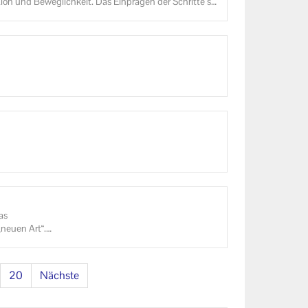
­ti­on und Be­weg­lich­keit. Das Ein­prä­gen der Schrit­te stä
 Psy­cho­so­zia­len Krebs­be­ra­tungs­stel­le In­gol­stadt ein
0
e
tas
 „neuen Art“.
,
20
Nächste