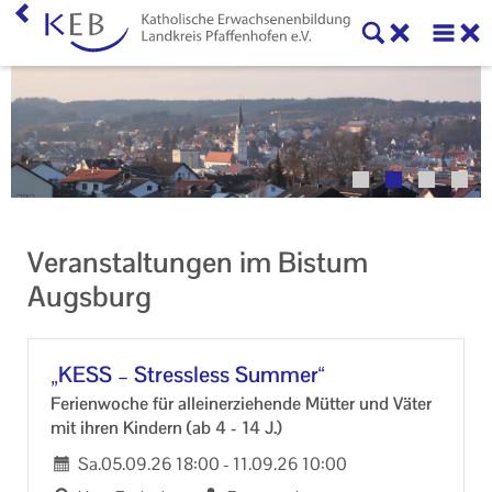
Home
Veranstaltungen
KEB Pfaffenhofen
Willkommen
Veranstaltungen im Bistum
50 Jahre KEB im Landkreis Pfaffenhofen
Augsburg
Geschäftsstelle
Teilnahmebedingungen
„KESS – Stress­less Sum­mer“
Fe­ri­en­wo­che für al­lein­er­zie­hen­de Müt­ter und Väter
Mitglieder und Kooperationspartner der KEB
mit ihren Kin­dern (ab 4 - 14 J.)
Pfaffenhofen
Sa.
05.09.26
18:00
-
11.09.26
10:00
Veranstaltungen