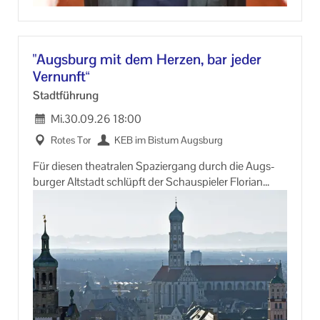
In Zu­sam­men­ar­beit mit: Kunst­samm­lun­gen und Mu­
se­en Stadt Augs­burg
"Augs­burg mit dem Her­zen, bar jeder
Ver­nunft“
Stadt­füh­rung
Mi.
30.09.26
18:00
Rotes Tor
KEB im Bis­tum Augs­burg
Für die­sen thea­tra­len Spa­zier­gang durch die Augs­
bur­ger Alt­stadt schlüpft der Schau­spie­ler Flo­ri­an
Kreis in die Rolle eines Fran­zis­ka­ners. Vor 800 Jah­ren
sind die ers­ten von ihnen in Augs­burg an­ge­kom­men.
Mit sze­ni­schen In­hal­ten, Le­sun­gen und er­leb­nis­päd­
ago­gi­schen Ele­men­ten fol­gen wir ihrer Bot­schaft
und ihren Spu­ren. Las­sen Sie sich auf dem Spa­zier­
gang be­geis­tern und ver­zau­bern.
Wir tref­fen uns ab ca. 17.45 Uhr vor dem Roten