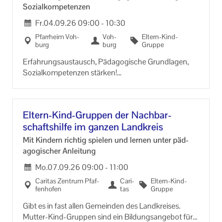
So­zi­al­kom­pe­ten­zen
Fr.
04.09.26
09:00
-
10:30
Pfarr­heim Voh­
Voh­
Eltern-​Kind-
burg
burg
Gruppe
Er­fah­rungs­aus­tausch, Päd­ago­gi­sche Grund­la­gen,
So­zi­al­kom­pe­ten­zen stär­ken!
An­mel­dung und In­for­ma­ti­on im Pfarr­bü­ro!!!!
Immer frei­tags, 09 bis 10.30 Uhr
Eltern-​Kind-Gruppen der Nach­bar­
schafts­hil­fe im gan­zen Land­kreis
Mit Kin­dern rich­tig spie­len und ler­nen unter päd­
ago­gi­scher An­lei­tung
Mo.
07.09.26
09:00
-
11:00
Ca­ri­tas Zen­trum Pfaf­
Ca­ri­
Eltern-​Kind-
fen­ho­fen
tas
Gruppe
Gibt es in fast allen Ge­mein­den des Land­krei­ses.
Mutter-​Kind-Gruppen sind ein Bil­dungs­an­ge­bot für