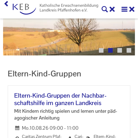
Home
Veranstaltungen
KEB Pfaffenhofen
Willkommen
Eltern-Kind-Gruppen
50 Jahre KEB im Landkreis Pfaffenhofen
Geschäftsstelle
Eltern-​Kind-Gruppen der Nach­bar­
schafts­hil­fe im gan­zen Land­kreis
Teilnahmebedingungen
Mit Kin­dern rich­tig spie­len und ler­nen unter päd­
Mitglieder und Kooperationspartner der KEB
ago­gi­scher An­lei­tung
Pfaffenhofen
Mo.
10.08.26
09:00
-
11:00
Ca­ri­tas Zen­trum Pfaf­
Ca­ri­
Eltern-​Kind-
Veranstaltungen