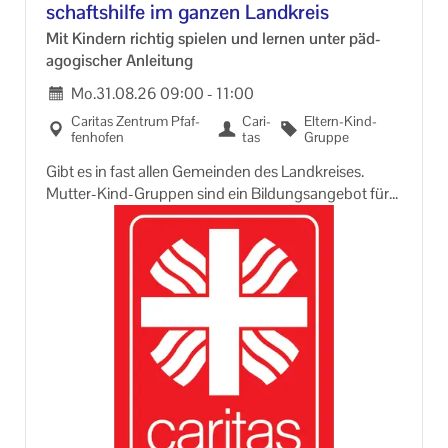
schafts­hil­fe im gan­zen Land­kreis
Mit Kin­dern rich­tig spie­len und ler­nen unter päd­
ago­gi­scher An­lei­tung
Mo.
31.08.26
09:00
-
11:00
Ca­ri­tas Zen­trum Pfaf­
Ca­ri­
Eltern-​Kind-
fen­ho­fen
tas
Gruppe
Gibt es in fast allen Ge­mein­den des Land­krei­ses.
Mutter-​Kind-Gruppen sind ein Bil­dungs­an­ge­bot für
Müt­ter und Väter mit Kin­dern bis zum Kin­der­gar­ten­
al­ter.
Im ge­mein­sa­men Spie­len, Bas­teln, Sin­gen etc. ler­nen
Kin­der Kon­tak­te un­ter­ein­an­der auf­zu­neh­men und
so­zia­les Ver­hal­ten ein­zu­üben.
Müt­ter er­hal­ten An­re­gun­gen für kind­ge­rech­te Be­
schäf­ti­gun­gen. Im Grup­pen­ge­spräch kön­nen El­tern
ihre Er­fah­run­gen aus­tau­schen, sich mit der ei­ge­nen
Le­bens­si­tua­ti­on aus­ein­an­der set­zen und sich über in­
ter­es­san­te Fra­gen zur Er­zie­hung ihres Kin­des in­for­
mie­ren.