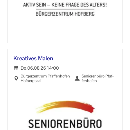
ver­ge­ben.
Krea­ti­ves Malen
Do.
06.08.26
14:00
Bür­ger­zen­trum Pfaf­fen­ho­fen
Se­nio­ren­bü­ro Pfaf­
Hof­berg­saal
fen­ho­fen