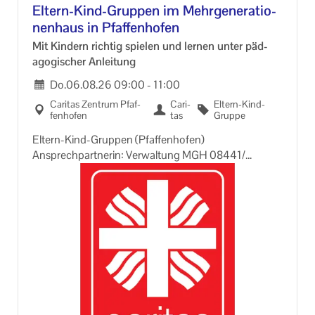
Eltern-​Kind-Gruppen im Mehr­ge­nera­tio­
nen­haus in Pfaf­fen­ho­fen
Mit Kin­dern rich­tig spie­len und ler­nen unter päd­
ago­gi­scher An­lei­tung
Do.
06.08.26
09:00
-
11:00
Ca­ri­tas Zen­trum Pfaf­
Ca­ri­
Eltern-​Kind-
fen­ho­fen
tas
Gruppe
Eltern-​Kind-Gruppen (Pfaf­fen­ho­fen)
An­sprech­part­ne­rin: Ver­wal­tung MGH 08441/
8083660
Sin­gen, spie­len und sich aus­tau­schen – ein un­ter­stüt­
zen­des An­ge­bot um sich mit der neuen fa­mi­liä­ren Si­
tua­ti­on gut zu­recht­zu­fin­den
Eltern-​Kind-Gruppen sind ein Bil­dungs­an­ge­bot für
Müt­ter und Väter mit ihren Kin­dern von deren Ge­burt
bis zum Kin­der­gar­ten­al­ter.
Im ge­mein­sa­men Spie­len, Bas­teln und Sin­gen etc.
er­fah­ren Kin­der so­zia­les Ler­nen (Freun­de fin­den, tei­
len, sich in einer Grup­pe zu­recht­zu­fin­den, usw.).