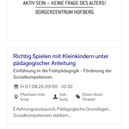
Rich­tig Spie­len mit Klein­kin­dern unter
päd­ago­gi­scher An­lei­tung
Ein­füh­rung in die Früh­päd­ago­gik - För­de­rung der
So­zi­al­kom­pe­ten­zen
Fr.
07.08.26
09:00
-
10:30
Pfarr­heim Voh­
Voh­
Eltern-​Kind-
burg
burg
Gruppe
Er­fah­rungs­aus­tausch, Päd­ago­gi­sche Grund­la­gen,
So­zi­al­kom­pe­ten­zen stär­ken!
An­mel­dung und In­for­ma­ti­on im Pfarr­bü­ro!!!!
Immer frei­tags, 09 bis 10.30 Uhr