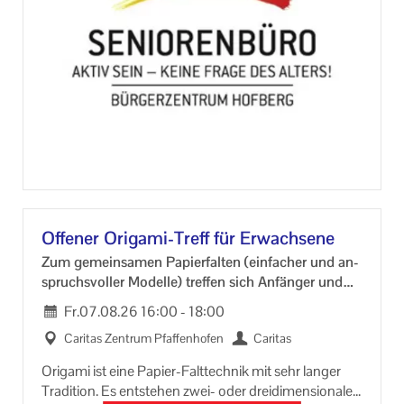
Of­fe­ner Origami-​Treff für Er­wach­se­ne
Zum ge­mein­sa­men Pa­pier­fal­ten (ein­fa­cher und an­
spruchs­vol­ler Mo­del­le) tref­fen sich An­fän­ger und
Fort­ge­schrit­te­ne
Fr.
07.08.26
16:00
-
18:00
Ca­ri­tas Zen­trum Pfaf­fen­ho­fen
Ca­ri­tas
Ori­ga­mi ist eine Papier-​Falttechnik mit sehr lan­ger
Tra­di­ti­on. Es ent­ste­hen zwei- oder drei­di­men­sio­na­le