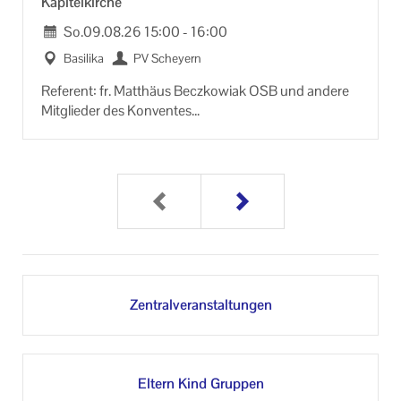
Ka­pi­tel­kir­che
So.
09.08.26
15:00
-
16:00
Ba­si­li­ka
PV Sche­yern
Re­fe­rent: fr. Mat­thä­us Be­cz­ko­wi­ak OSB und an­de­re
Mit­glie­der des Kon­ven­tes
Treff­punkt: Ein­gangs­por­tal Ba­si­li­ka, jeden Sonn- und
Fei­er­tag 15 Uhr
Auf An­fra­ge ver­mit­telt die Klos­ter­ver­wal­tung auch
Füh­run­gen für an­ge­mel­de­te Grup­pen. Klos­ter­ver­wal­
tung (08441/752-​230 oder ver­wal­tung@kloster-​
scheyern.de)
Zen­tral­ver­an­stal­tun­gen
El­tern Kind Grup­pen