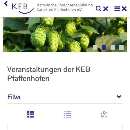
Home
Veranstaltungen
KEB Pfaffenhofen
Unser Auftrag
Veranstaltungen der KEB
Ihr Kontakt zu uns
Pfaffenhofen
Impressum
Filter
Datenschutzerklärung