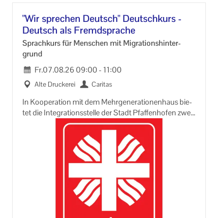
"Wir spre­chen Deutsch" Deutsch­kurs -
Deutsch als Fremd­spra­che
Sprach­kurs für Men­schen mit Mi­gra­ti­ons­hin­ter­
grund
Fr.
07.08.26
09:00
-
11:00
Alte Dru­cke­rei
Ca­ri­tas
In Ko­ope­ra­ti­on mit dem Mehr­ge­nera­tio­nen­haus bie­
tet die In­te­gra­ti­ons­stel­le der Stadt Pfaf­fen­ho­fen zwei­
mal pro Woche einen Treff­punkt für zu­ge­wan­der­te
Men­schen, die in lo­cke­rer At­mo­sphä­re Deutsch spre­
chen, schrei­ben und üben wol­len.
Eh­ren­amt­li­che Hel­fe­rin­nen und Hel­fer mit Deutsch
als Mut­ter­spre­che sind sehr will­kom­men!
Kon­takt und In­for­ma­ti­on:
Frau­cke Schneider-​Lingnau, Ko­or­di­na­to­rin In­te­gra­ti­
on
Haupt­platz 1 08441 - 78-​2063; in­te­gra­ti­on@stadt-​