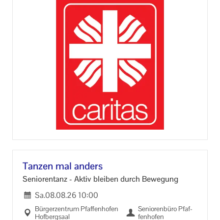
For­men, Ge­gen­stän­de, geo­me­tri­sche Kör­per, Ster­ne,
Schach­teln und vie­les mehr.
Ori­ga­mi fal­ten re­du­ziert Stress, dient der Ent­span­
nung und för­dert die Ko­or­di­na­ti­on der Hände. Fein­
mo­to­rik und Ge­dächt­nis wer­den ge­schult. Ge­mein­
sa­mes Fal­ten ver­bin­det und lässt so­zia­le Kon­tak­te
ent­ste­hen und wach­sen.
Tan­zen mal an­ders
Se­nio­ren­tanz - Aktiv blei­ben durch Be­we­gung
Sa.
08.08.26
10:00
Bür­ger­zen­trum Pfaf­fen­ho­fen
Se­nio­ren­bü­ro Pfaf­
Hof­berg­saal
fen­ho­fen