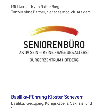
Mit Live­mu­sik von Rai­ner Berg
Tan­zen ohne Part­ner, hier ist es mög­lich. Auf dem
Pro­gramm ste­hen ver­schie­de­ne Lie­der und Tanz­
schrit­te.
An­ge­lehnt an den "Line Dance" be­we­gen sich die
Tän­ze­rin­nen und Tän­zer al­lei­ne hin­ter - bzw. ne­ben­
ein­an­der. Tan­zen ist die Idea­le Mög­lich­keit sich bis in
hohe Alter kör­per­li­che und geis­ti­ge Fit­ness und Le­
bens­freu­de zu er­hal­ten.
Basilika-​Führung Klos­ter Sche­yern
Ba­si­li­ka, Kreuz­gang, Kö­nigs­ka­pel­le, Sa­kris­tei und