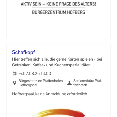
Schaf­kopf
Hier tref­fen sich alle, die gerne Kar­ten spie­len - bei
Ge­trän­ken, Kaffee-​ und Ku­chen­spe­zia­li­tä­ten
Fr.
07.08.26
13:00
Bür­ger­zen­trum Pfaf­fen­ho­fen
Se­nio­ren­bü­ro Pfaf­
Hof­berg­saal
fen­ho­fen
Hof­berg­saal, keine An­mel­dung er­for­der­lich