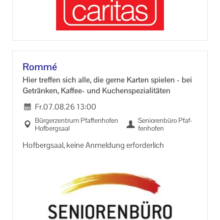
pfaffenhofen.de
Rommé
Hier tref­fen sich alle, die gerne Kar­ten spie­len - bei
Ge­trän­ken, Kaffee-​ und Ku­chen­spe­zia­li­tä­ten
Fr.
07.08.26
13:00
Bür­ger­zen­trum Pfaf­fen­ho­fen
Se­nio­ren­bü­ro Pfaf­
Hof­berg­saal
fen­ho­fen
Hof­berg­saal, keine An­mel­dung er­for­der­lich