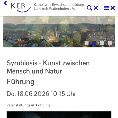
Home
Veranstaltungen
KEB Pfaffenhofen
Willkommen
Symbiosis - Kunst zwischen
50 Jahre KEB im Landkreis Pfaffenhofen
Mensch und Natur
Geschäftsstelle
Führung
Teilnahmebedingungen
Do.
18.06.2026
10:15 Uhr
Mitglieder und Kooperationspartner der KEB
Veranstaltungsart: Führung
Pfaffenhofen
Veranstaltungen