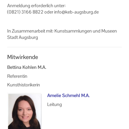
An­mel­dung er­for­der­lich unter:
(0821) 3166 8822 oder info@keb-​augsburg.de
In Zu­sam­men­ar­beit mit: Kunst­samm­lun­gen und Mu­se­en
Stadt Augs­burg
Mitwirkende
Bettina Kohlen M.A.
Referentin
Kunsthistorikerin
Amelie Schmehl M.A.
Leitung