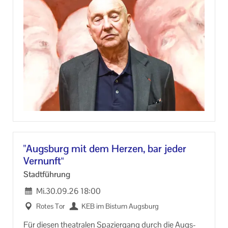
aus­ge­stell­ten Bil­der ent­stan­den be­reits 1989 im
Augs­bur­ger Glas­pa­last.
Im Scha­ez­ler­pa­lais prä­sen­tiert er nun erst­mals eine
neue Fa­cet­te sei­nes Schaf­fens: Künst­ler­por­träts. In
den letz­ten Jah­ren por­trä­tiert Da­ni­el Bisk­up welt­weit
Pro­mi­nen­te aus Po­li­tik, Kul­tur und Wirt­schaft.
An­mel­dung er­for­der­lich unter:
(0821) 3166 8822 oder info@keb-​augsburg.de
In Zu­sam­men­ar­beit mit: Kunst­samm­lun­gen und Mu­
se­en Stadt Augs­burg
"Augs­burg mit dem Her­zen, bar jeder
Ver­nunft“
Stadt­füh­rung
Mi.
30.09.26
18:00
Rotes Tor
KEB im Bis­tum Augs­burg
Für die­sen thea­tra­len Spa­zier­gang durch die Augs­