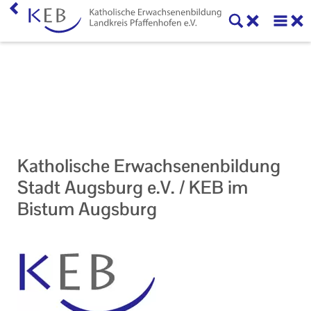
Home
Veranstaltungen
KEB Pfaffenhofen
Unser Auftrag
Katholische Erwachsenenbildung
Ihr Kontakt zu uns
Stadt Augsburg e.V. / KEB im
Bistum Augsburg
Impressum
Datenschutzerklärung