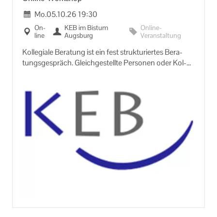
Mo.
05.10.26
19:30
On­
KEB im Bis­tum
Online-​
line
Augs­burg
Veranstaltung
Kol­le­gia­le Be­ra­tung ist ein fest struk­tu­rier­tes Be­ra­
tungs­ge­spräch. Gleich­ge­stell­te Per­so­nen oder Kol­
leg/innen be­ra­ten sich ge­gen­sei­tig zu Fra­gen, The­
men und Pro­blem­stel­lun­gen, die sich in der eh­ren­
amt­li­chen Ar­beit er­ge­ben. In der Grup­pe wird das
Pro­blem ana­ly­siert und Ideen und Lö­sungs­vor­schlä­
ge dafür ent­wi­ckelt. Die Be­ra­te­nen ent­schei­den
selbst, wel­che neu ge­won­nen Blick­win­kel sie in ihre
Ar­beit ein­brin­gen wol­len und kön­nen.
Beim Online-​Treffen er­ler­nen Sie eine Me­tho­de der
kol­le­gia­len Be­ra­tung und üben diese in klei­nen Grup­
pen so ein, dass Sie die Me­tho­de an­schlie­ßend in
Ihrem Ein­satz­be­reich an­wen­den kön­nen.
An­mel­dung bis 25. Sep­tem­ber 2026 er­for­der­lich