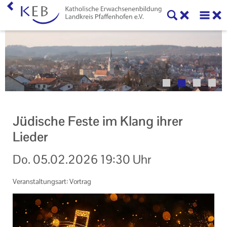
Home
Veranstaltungen
KEB Pfaffenhofen
Willkommen
Jüdische Feste im Klang ihrer
50 Jahre KEB im Landkreis Pfaffenhofen
Lieder
Geschäftsstelle
Do.
05.02.2026
19:30 Uhr
Teilnahmebedingungen
Veranstaltungsart: Vortrag
Mitglieder und Kooperationspartner der KEB
Pfaffenhofen
Veranstaltungen