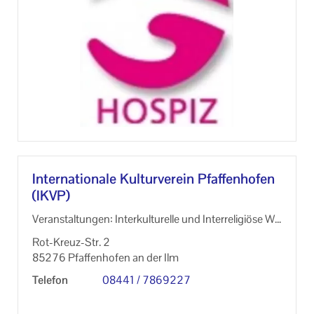
In­ter­na­tio­na­le Kul­tur­ver­ein Pfaf­fen­ho­fen
(IKVP)
Ver­an­stal­tun­gen: In­ter­kul­tu­rel­le und In­ter­re­li­giö­se W
o­chen Vor­trä­ge Aus­stel­lun­gen
Rot-​Kreuz-Str. 2
85276 Pfaf­fen­ho­fen an der Ilm
Te­le­fon
08441 / 7869227