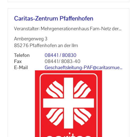
Caritas-​Zentrum Pfaf­fen­ho­fen
Ver­an­stal­ter: Mehr­ge­nera­tio­nen­haus Fam-​Netz der
Ca­ri­tas Mutter-​Kind-Grupper der Nach­bar­schafts­hil­f
Am­ber­ger­weg 3
e
85276 Pfaf­fen­ho­fen an der Ilm
Te­le­fon
08441 / 80830
Fax
08441/ 8083-​40
E-​Mail
Geschaeftsleitung-​PAF@ca­ri­tas­mu­e
n­chen.org