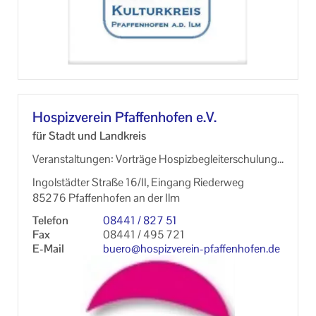
Hos­piz­ver­ein Pfaf­fen­ho­fen e.V.
für Stadt und Land­kreis
Ver­an­stal­tun­gen: Vor­trä­ge Hos­piz­be­glei­terschu­lun­ge
n
In­gol­städ­ter Stra­ße 16/II, Ein­gang Rie­der­weg
85276 Pfaf­fen­ho­fen an der Ilm
Te­le­fon
08441 / 827 51
Fax
08441 / 495 721
E-​Mail
buero@hospizverein-​pfaffenhofen.de