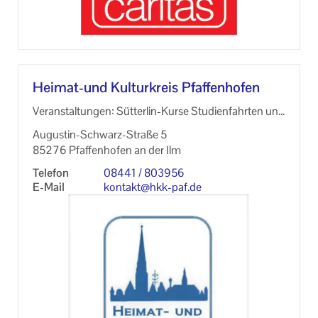
Heimat-​und Kul­tur­kreis Pfaf­fen­ho­fen
Ver­an­stal­tun­gen: Sütterlin-​Kurse Stu­di­en­fahr­ten und
Ex­kur­sio­nen Stadt­füh­run­gen / Son­der­füh­run­gen
Augustin-​Schwarz-Straße 5
85276 Pfaf­fen­ho­fen an der Ilm
Te­le­fon
08441 / 803956
E-​Mail
kon­takt@hkk-​paf.de