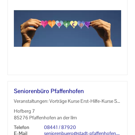
Se­nio­ren­bü­ro Pfaf­fen­ho­fen
Ver­an­stal­tun­gen: Vor­trä­ge Kurse Erst-​Hilfe-Kurse St
u­di­en­fahr­ten / Aus­flü­ge Wie­der­keh­ren­de Ver­an­stal­t
Hof­berg 7
un­gen ver­schie­dens­ter Art
85276 Pfaf­fen­ho­fen an der Ilm
Te­le­fon
08441 / 87920
E-​Mail
se­nio­ren­buero@stadt-​pfaffenhofen.d