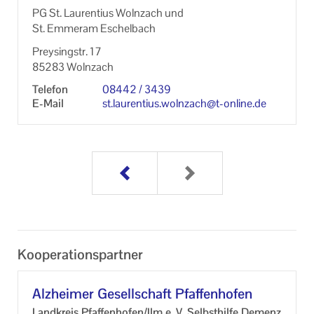
PG St. Lau­ren­ti­us Wolnz­ach und
St. Em­meram Eschel­bach
Links
Prey­sing­str. 17
Unser Auftrag
85283 Wolnz­ach
Ihr Kontakt zu uns
Te­le­fon
08442 / 3439
E-​Mail
st.lau­ren­ti­us.wolnz­ach@t-​online.de
Impressum
Datenschutzerklärung
Kooperationspartner
Alz­hei­mer Ge­sell­schaft Pfaf­fen­ho­fen
Land­kreis Pfaf­fen­ho­fen/Ilm e. V. Selbst­hil­fe De­menz