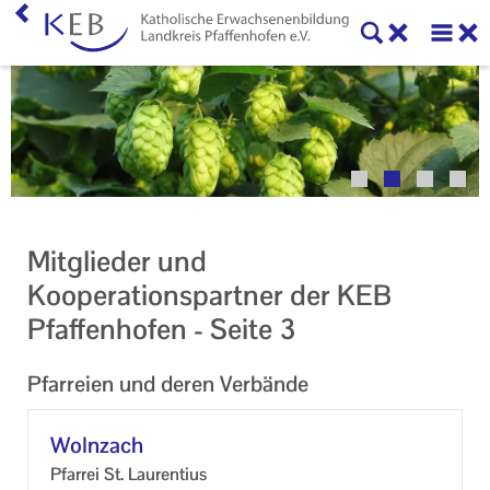
Home
Veranstaltungen
KEB Pfaffenhofen
Willkommen
Mitglieder und
50 Jahre KEB im Landkreis Pfaffenhofen
Kooperationspartner der KEB
Pfaffenhofen - Seite 3
Geschäftsstelle
Teilnahmebedingungen
Pfarreien und deren Verbände
Mitglieder und Kooperationspartner der KEB
Pfaffenhofen
Wolnz­ach
Pfar­rei St. Lau­ren­ti­us
Veranstaltungen