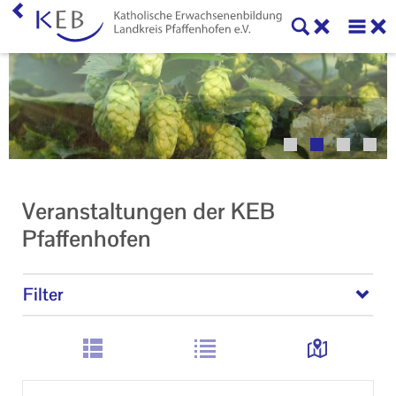
Home
Veranstaltungen
KEB Pfaffenhofen
Unser Auftrag
Veranstaltungen der KEB
Ihr Kontakt zu uns
Pfaffenhofen
Impressum
Filter
Datenschutzerklärung