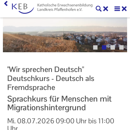
Home
Veranstaltungen
KEB Pfaffenhofen
Willkommen
"Wir sprechen Deutsch"
50 Jahre KEB im Landkreis Pfaffenhofen
Deutschkurs - Deutsch als
Fremdsprache
Geschäftsstelle
Sprachkurs für Menschen mit
Teilnahmebedingungen
Migrationshintergrund
Mitglieder und Kooperationspartner der KEB
Pfaffenhofen
Mi.
08.07.2026
09:00 Uhr
bis
11:00
Uhr
Veranstaltungen