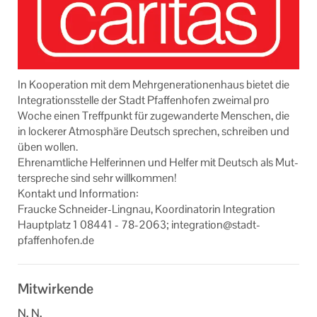
In Ko­ope­ra­ti­on mit dem Mehr­ge­nera­tio­nen­haus bie­tet die
In­te­gra­ti­ons­stel­le der Stadt Pfaf­fen­ho­fen zwei­mal pro
Woche einen Treff­punkt für zu­ge­wan­der­te Men­schen, die
in lo­cke­rer At­mo­sphä­re Deutsch spre­chen, schrei­ben und
üben wol­len.
Eh­ren­amt­li­che Hel­fe­rin­nen und Hel­fer mit Deutsch als Mut­
ter­spre­che sind sehr will­kom­men!
Kon­takt und In­for­ma­ti­on:
Frau­cke Schneider-​Lingnau, Ko­or­di­na­to­rin In­te­gra­ti­on
Haupt­platz 1 08441 - 78-​2063; in­te­gra­ti­on@stadt-​
pfaffenhofen.de
Mitwirkende
N. N.