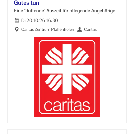
Gutes tun
Eine "duf­ten­de" Aus­zeit für pfle­gen­de An­ge­hö­ri­ge
Di.
20.10.26
16:30
Ca­ri­tas Zen­trum Pfaf­fen­ho­fen
Ca­ri­tas