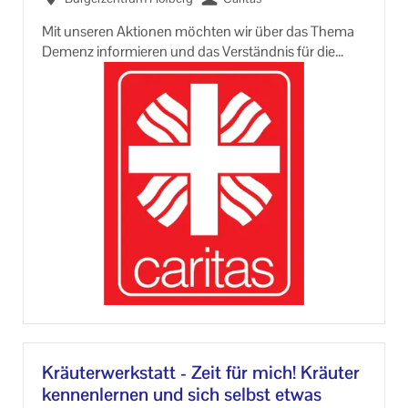
Mit un­se­ren Ak­tio­nen möch­ten wir über das Thema
De­menz in­for­mie­ren und das Ver­ständ­nis für die
Krank­heit und die Be­dürf­nis­se der Men­schen mit De­
menz stär­ken.
An­mel­dung er­for­der­lich bei:
Fach­stel­le für pfle­gen­de An­ge­hö­ri­ge - Ca­rit­aszen­
trum Pfaf­fen­ho­fen
08441 / 8083-​810 oder -891
pflegende-​angehörige-PAF@ca­ri­tas­mu­en­chen.org
Kräu­ter­werk­statt - Zeit für mich! Kräu­ter
ken­nen­ler­nen und sich selbst etwas