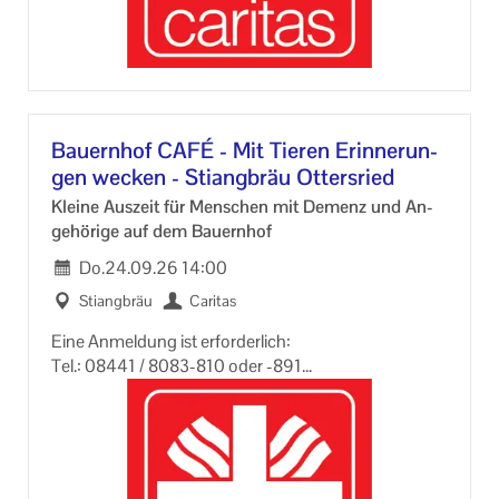
Bau­ern­hof CAFÉ - Mit Tie­ren Er­in­ne­run­
gen we­cken - Stiang­bräu Ot­ters­ried
Klei­ne Aus­zeit für Men­schen mit De­menz und An­
ge­hö­ri­ge auf dem Bau­ern­hof
Do.
24.09.26
14:00
Stiang­bräu
Ca­ri­tas
Eine An­mel­dung ist er­for­der­lich:
Tel.: 08441 / 8083-​810 oder -891
pflegende-​angehoerige-PAF@ca­ri­tas­mu­en­chen.org
Das Fell des Hof­hun­des spü­ren, den Duft der Tiere
rie­chen, den Trak­tor sehen, den Ku­chen aus den
Eiern der Hof­hüh­ner schme­cken…: All diese Sin­
nesen­drü­cke kön­nen ein guter Zu­gang sein, um Er­in­