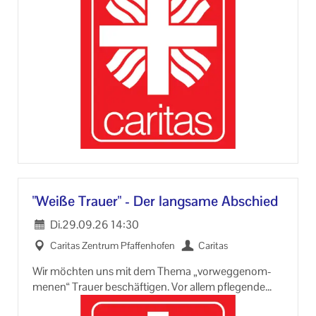
will­kom­men.
Über einen frei­wil­li­gen Bei­trag zum Früh­stücks­buf­fet
wür­den wir uns freu­en.
Die Ver­an­stal­tung ist kos­ten­los.
"Weiße Trau­er" - Der lang­sa­me Ab­schied
Di.
29.09.26
14:30
Ca­ri­tas Zen­trum Pfaf­fen­ho­fen
Ca­ri­tas
Wir möch­ten uns mit dem Thema „vor­weg­ge­nom­
me­nen“ Trau­er be­schäf­ti­gen. Vor allem pfle­gen­de
An­ge­hö­ri­ge er­le­ben sie und füh­len sich oft damit al­