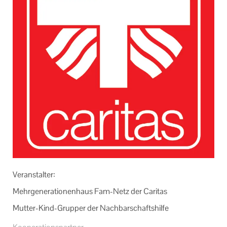
Ver­an­stal­ter:
Mehr­ge­nera­tio­nen­haus Fam-​Netz der Ca­ri­tas
Mutter-​Kind-Grupper der Nach­bar­schafts­hil­fe