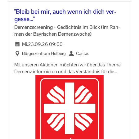
n.org
"Bleib bei mir, auch wenn ich dich ver­
ges­se..."
De­menz­scree­ning - Ge­dächt­nis im Blick (im Rah­
men der Bay­ri­schen De­menz­wo­che)
Mi.
23.09.26
09:00
Bür­ger­zen­trum Hof­berg
Ca­ri­tas
Mit un­se­ren Ak­tio­nen möch­ten wir über das Thema
De­menz in­for­mie­ren und das Ver­ständ­nis für die
Krank­heit und die Be­dürf­nis­se der Men­schen mit De­
menz stär­ken.
An­mel­dung er­for­der­lich bei:
Fach­stel­le für pfle­gen­de An­ge­hö­ri­ge - Ca­rit­aszen­
trum Pfaf­fen­ho­fen
08441 / 8083-​810 oder -891
pflegende-​angehörige-PAF@ca­ri­tas­mu­en­chen.org