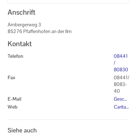
Anschrift
Ambergerweg 3
85276 Pfaffenhofen an der Ilm
Kontakt
Telefon
08441
/
80830
Fax
08441/
8083-
40
E-Mail
Gescha
eftsleit
Web
Caritas
ung-P
-Zentru
AF@ca
m
ritasmu
Siehe auch
enche