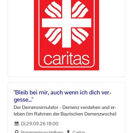
lei­ne ge­las­sen.
Was ist weiße Trau­er? Warum wird sie oft nicht er­
kannt? Wie gehe ich damit um und was kann mir hel­
fen?
"Bleib bei mir, auch wenn ich dich ver­
ges­se..."
Der De­menz­si­mu­la­tor - De­menz ver­ste­hen und er­
le­ben (im Rah­men der Bay­ri­schen De­menz­wo­che)
Di.
29.09.26
18:00
Bür­ger­zen­trum Hof­berg
Ca­ri­tas