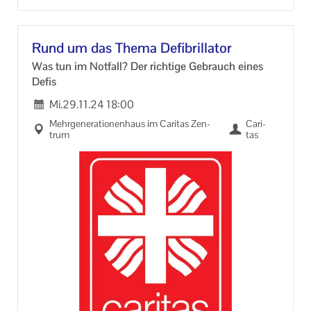
Rund um das Thema De­fi­bril­la­tor
Was tun im Not­fall? Der rich­ti­ge Ge­brauch eines
Defis
Mi.
29.11.24
18:00
Mehr­ge­nera­tio­nen­haus im Ca­ri­tas Zen­
Ca­ri­
trum
tas