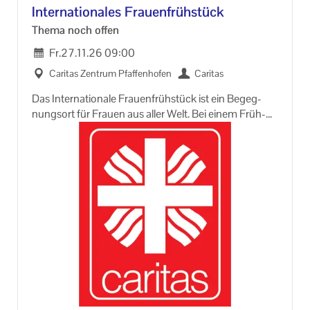
In­ter­na­tio­na­les Frau­en­früh­stück
Thema noch offen
Fr.
27.11.26
09:00
Ca­ri­tas Zen­trum Pfaf­fen­ho­fen
Ca­ri­tas
Das In­ter­na­tio­na­le Frau­en­früh­stück ist ein Be­geg­
nungs­ort für Frau­en aus aller Welt. Bei einem Früh­
stücks­buf­fet tref­fen sich Ein­hei­mi­sche und Neu­zu­
ge­zo­ge­ne mit und ohne Mi­gra­ti­ons­er­fah­rung zum
Ken­nen­ler­nen und Aus­tau­schen. Alle Frau­en sind
will­kom­men.
Über einen frei­wil­li­gen Bei­trag zum Früh­stücks­buf­fet
wür­den wir uns freu­en.
Die Ver­an­stal­tung ist kos­ten­los.