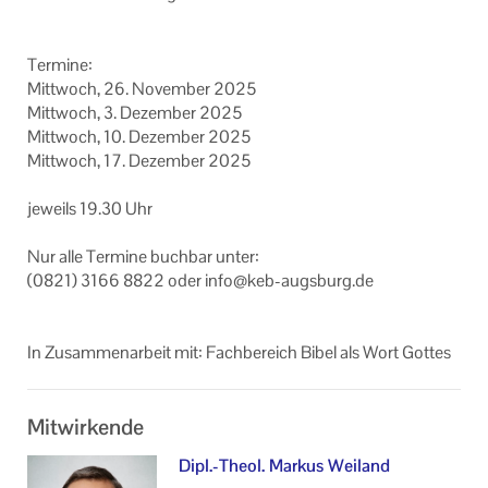
Ter­mi­ne:
Mitt­woch, 26. No­vem­ber 2025
Mitt­woch, 3. De­zem­ber 2025
Mitt­woch, 10. De­zem­ber 2025
Mitt­woch, 17. De­zem­ber 2025
je­weils 19.30 Uhr
Nur alle Ter­mi­ne buch­bar unter:
(0821) 3166 8822 oder info@keb-​augsburg.de
In Zu­sam­men­ar­beit mit: Fach­be­reich Bibel als Wort Got­tes
Mitwirkende
Dipl.-Theol. Markus Weiland