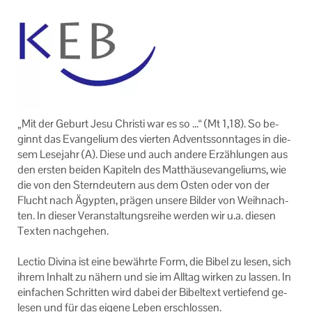
Zentralveranstaltungen
Eltern Kind Gruppen
Veranstaltungen der KEB Pfaffenhofen
Veranstaltungen im Bistum Augsburg
„Mit der Ge­burt Jesu Chris­ti war es so …“ (Mt 1,18). So be­
ginnt das Evan­ge­li­um des vier­ten Ad­vents­sonn­ta­ges in die­
Online Veranstaltungen
sem Le­se­jahr (A). Diese und auch an­de­re Er­zäh­lun­gen aus
den ers­ten bei­den Ka­pi­teln des Mat­thä­us­evan­ge­li­ums, wie
Links
die von den Stern­deu­tern aus dem Osten oder von der
Flucht nach Ägyp­ten, prä­gen un­se­re Bil­der von Weih­nach­
Unser Auftrag
ten. In die­ser Ver­an­stal­tungs­rei­he wer­den wir u.a. die­sen
Tex­ten nach­ge­hen.
Ihr Kontakt zu uns
Lec­tio Di­vina ist eine be­währ­te Form, die Bibel zu lesen, sich
Impressum
ihrem In­halt zu nä­hern und sie im All­tag wir­ken zu las­sen. In
ein­fa­chen Schrit­ten wird dabei der Bi­bel­text ver­tie­fend ge­
Datenschutzerklärung
le­sen und für das ei­ge­ne Leben er­schlos­sen.