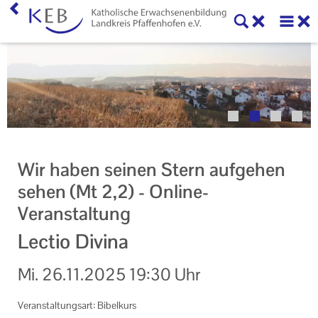
Home
Veranstaltungen
KEB Pfaffenhofen
Willkommen
Wir haben seinen Stern aufgehen
50 Jahre KEB im Landkreis Pfaffenhofen
sehen (Mt 2,2) - Online-
Veranstaltung
Geschäftsstelle
Lectio Divina
Teilnahmebedingungen
Mitglieder und Kooperationspartner der KEB
Mi.
26.11.2025
19:30 Uhr
Pfaffenhofen
Veranstaltungsart: Bibelkurs
Veranstaltungen