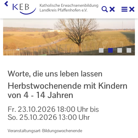
Home
Veranstaltungen
KEB Pfaffenhofen
Willkommen
Worte, die uns leben lassen
50 Jahre KEB im Landkreis Pfaffenhofen
Herbstwochenende mit Kindern
Geschäftsstelle
von 4 - 14 Jahren
Teilnahmebedingungen
Fr.
23.10.2026
18:00 Uhr
bis
So.
25.10.2026
13:00 Uhr
Mitglieder und Kooperationspartner der KEB
Pfaffenhofen
Veranstaltungsart: Bildungswochenende
Veranstaltungen