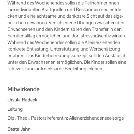
Wäh­rend des Wo­chen­en­des sol­len die Teil­neh­me­rIn­nen
ihre in­di­vi­du­el­len Kraft­quel­len und Res­sour­cen neu ent­de­
cken und eine acht­sa­me und dank­ba­re Sicht auf das ei­ge­
ne Leben ge­win­nen. Ver­schie­de­ne Übun­gen zwi­schen den
Er­wach­se­nen und den Kin­dern sol­len den Trans­fer in den
Fa­mi­li­en­all­tag er­mög­li­chen und dort stres­sprä­ven­tiv wir­ken.
Wäh­rend des Wo­chen­en­des sol­len die Al­lein­er­zie­hen­den
kon­kre­te Ent­las­tung, Un­ter­stüt­zung und Wert­schät­zung
er­fah­ren. Das Kin­der­be­treu­ungs­kon­zept soll den Aus­tausch
unter den Er­wach­se­nen er­mög­li­chen. Die Kin­der sol­len eine
lie­be­vol­le und auf­merk­sa­me Be­glei­tung er­le­ben.
Mitwirkende
Ursula Radeck
Leitung
Dipl. Theol., Pastoralreferentin; Alleinerziehendenseelsorge
Beate Jahn