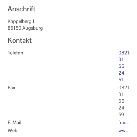
Anschrift
Kappelberg 1
86150 Augsburg
Kontakt
Telefon
0821
31
66
24
51
Fax
0821
31
66
24
59
E-Mail
fraue
nseel
Web
ww
sorg