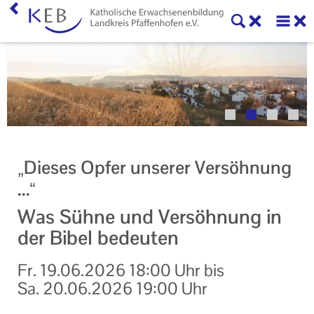
Home
Veranstaltungen
KEB Pfaffenhofen
Willkommen
„Dieses Opfer unserer Versöhnung
50 Jahre KEB im Landkreis Pfaffenhofen
...“
Geschäftsstelle
Was Sühne und Versöhnung in
der Bibel bedeuten
Teilnahmebedingungen
Fr.
19.06.2026
18:00 Uhr
bis
Mitglieder und Kooperationspartner der KEB
Pfaffenhofen
Sa.
20.06.2026
19:00 Uhr
Veranstaltungen