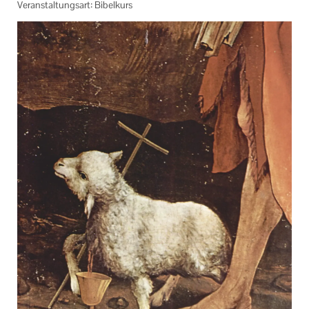
Veranstaltungsart: Bibelkurs
Zentralveranstaltungen
Eltern Kind Gruppen
Veranstaltungen der KEB Pfaffenhofen
Veranstaltungen im Bistum Augsburg
Online Veranstaltungen
Links
Unser Auftrag
Ihr Kontakt zu uns
Impressum
Datenschutzerklärung