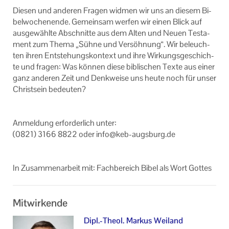
Die­sen und an­de­ren Fra­gen wid­men wir uns an die­sem Bi­
bel­wo­chen­en­de. Ge­mein­sam wer­fen wir einen Blick auf
aus­ge­wähl­te Ab­schnit­te aus dem Alten und Neuen Tes­ta­
ment zum Thema „Sühne und Ver­söh­nung“. Wir be­leuch­
ten ihren Ent­ste­hungs­kon­text und ihre Wir­kungs­ge­schich­
te und fra­gen: Was kön­nen diese bi­bli­schen Texte aus einer
ganz an­de­ren Zeit und Denk­wei­se uns heute noch für unser
Christ­sein be­deu­ten?
An­mel­dung er­for­der­lich unter:
(0821) 3166 8822 oder info@keb-​augsburg.de
In Zu­sam­men­ar­beit mit: Fach­be­reich Bibel als Wort Got­tes
Mitwirkende
Dipl.-Theol. Markus Weiland