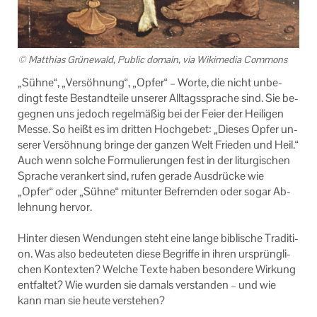
© Mat­thi­as Grü­ne­wald, Pu­blic do­main, via Wi­ki­me­dia Com­mons
„Sühne“, „Ver­söh­nung“, „Opfer“ – Worte, die nicht un­be­
dingt feste Be­stand­tei­le un­se­rer All­tags­spra­che sind. Sie be­
geg­nen uns je­doch re­gel­mä­ßig bei der Feier der Hei­li­gen
Messe. So heißt es im drit­ten Hoch­ge­bet: „Die­ses Opfer un­
se­rer Ver­söh­nung brin­ge der gan­zen Welt Frie­den und Heil.“
Auch wenn sol­che For­mu­lie­run­gen fest in der lit­ur­gi­schen
Spra­che ver­an­kert sind, rufen ge­ra­de Aus­drü­cke wie
„Opfer“ oder „Sühne“ mit­un­ter Be­frem­den oder sogar Ab­
leh­nung her­vor.
Hin­ter die­sen Wen­dun­gen steht eine lange bi­bli­sche Tra­di­ti­
on. Was also be­deu­te­ten diese Be­grif­fe in ihren ur­sprüng­li­
chen Kon­tex­ten? Wel­che Texte haben be­son­de­re Wir­kung
ent­fal­tet? Wie wur­den sie da­mals ver­stan­den – und wie
kann man sie heute ver­ste­hen?