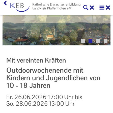
Home
Veranstaltungen
KEB Pfaffenhofen
Willkommen
Mit vereinten Kräften
50 Jahre KEB im Landkreis Pfaffenhofen
Outdoorwochenende mit
Geschäftsstelle
Kindern und Jugendlichen von
10 - 18 Jahren
Teilnahmebedingungen
Fr.
26.06.2026
17:00 Uhr
bis
Mitglieder und Kooperationspartner der KEB
Pfaffenhofen
So.
28.06.2026
13:00 Uhr
Veranstaltungen