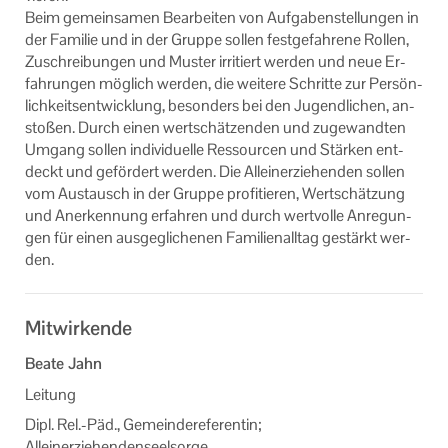
Beim ge­mein­sa­men Be­ar­bei­ten von Auf­ga­ben­stel­lun­gen in
der Fa­mi­lie und in der Grup­pe sol­len fest­ge­fah­re­ne Rol­len,
Zu­schrei­bun­gen und Mus­ter ir­ri­tiert wer­den und neue Er­
fah­run­gen mög­lich wer­den, die wei­te­re Schrit­te zur Per­sön­
lich­keits­ent­wick­lung, be­son­ders bei den Ju­gend­li­chen, an­
sto­ßen. Durch einen wert­schät­zen­den und zu­ge­wand­ten
Um­gang sol­len in­di­vi­du­el­le Res­sour­cen und Stär­ken ent­
deckt und ge­för­dert wer­den. Die Al­lein­er­zie­hen­den sol­len
vom Aus­tausch in der Grup­pe pro­fi­tie­ren, Wert­schät­zung
und An­er­ken­nung er­fah­ren und durch wert­vol­le An­re­gun­
gen für einen aus­ge­gli­che­nen Fa­mi­li­en­all­tag ge­stärkt wer­
den.
Mitwirkende
Beate Jahn
Leitung
Dipl. Rel.-Päd., Gemeindereferentin;
Alleinerziehendenseelsorge