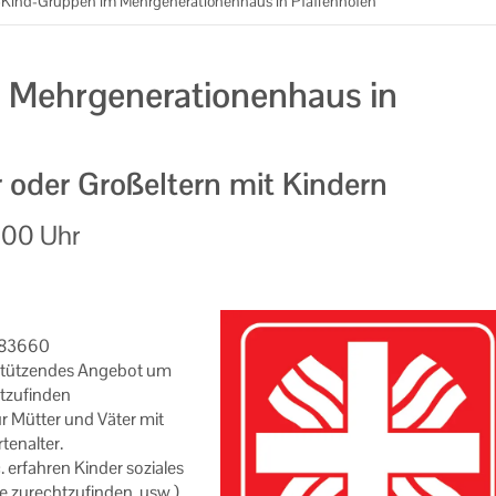
-Kind-Gruppen im Mehrgenerationenhaus in Pfaffenhofen
 Mehrgenerationenhaus in
r oder Großeltern mit Kindern
:00 Uhr
8083660
­stüt­zen­des An­ge­bot um
t­zu­fin­den
ür Müt­ter und Väter mit
en­al­ter.
r­fah­ren Kin­der so­zia­les
e zu­recht­zu­fin­den, usw.).