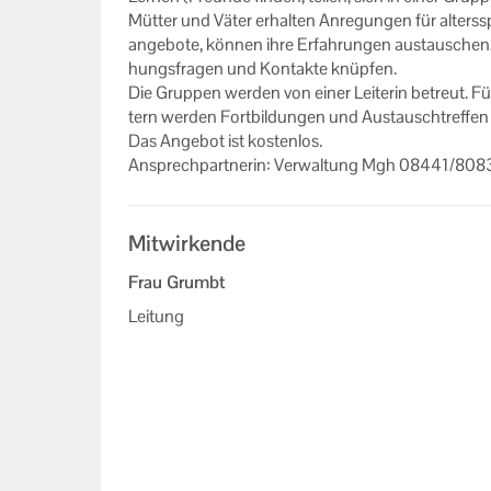
Müt­ter und Väter er­hal­ten An­re­gun­gen für al­ters­sp
Impressum
an­ge­bo­te, kön­nen ihre Er­fah­run­gen aus­tau­schen
hungs­fra­gen und Kon­tak­te knüp­fen.
Datenschutzerklärung
Die Grup­pen wer­den von einer Lei­te­rin be­treut. F
tern wer­den Fort­bil­dun­gen und Aus­tausch­tref­fen 
Das An­ge­bot ist kos­ten­los.
An­sprech­part­ne­rin: Ver­wal­tung Mgh 08441/80
Mitwirkende
Frau Grumbt
Leitung