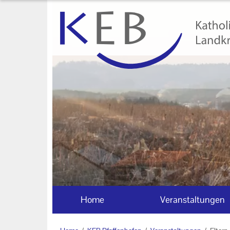
Home
Veranstaltungen
KEB Pfaffenhofen
Willkommen
50 Jahre KEB im Landkreis
Pfaffenhofen
Geschäftsstelle
Teilnahmebedingungen
Home
Veranstaltungen
Mitglieder und
Kooperationspartner der KEB
Pfaffenhofen