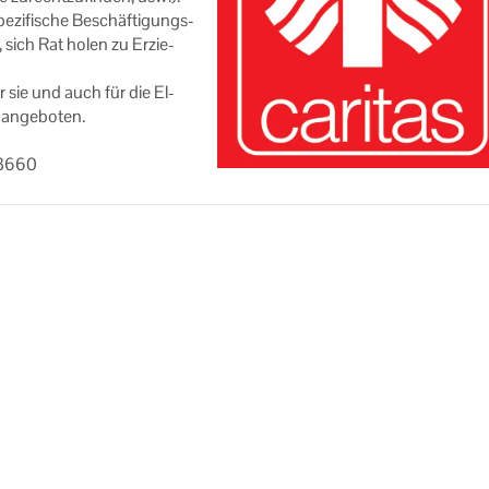
e­zi­fi­sche Be­schäf­ti­gungs­
, sich Rat holen zu Er­zie­
ür sie und auch für die El­
an­ge­bo­ten.
83660