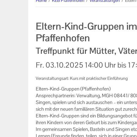
Home
/
KEB Pfaffenhofen
/
Veranstaltungen
/
Eltern
Veranstaltungen
Eltern-Kind-Gruppen im
Zentralveranstaltungen
Pfaffenhofen
Eltern Kind Gruppen
Treffpunkt für Mütter, Väte
Veranstaltungen der KEB
Pfaffenhofen
Fr.
03.10.2025
14:00 Uhr
bis
17
Veranstaltungen im Bistum
Veranstaltungsart: Kurs mit praktischer Einführung
Augsburg
Eltern-​Kind-Gruppen (Pfaf­fen­ho­fen)
Online Veranstaltungen
An­sprech­part­ne­rin: Ver­wal­tung, MGH 08441/ 
Sin­gen, spie­len und sich aus­tau­schen – ein un­ter
Links
sich mit der neuen fa­mi­liä­ren Si­tua­ti­on gut zu­rech
Eltern-​Kind-Gruppen sind ein Bil­dungs­an­ge­bot f
Unser Auftrag
ihren Kin­dern von deren Ge­burt bis zum Kin­der­gar­t
Im ge­mein­sa­men Spie­len, Bas­teln und Sin­gen etc. e
Ihr Kontakt zu uns
Ler­nen (Freun­de fin­den, tei­len, sich in einer Grup­p