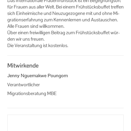
Das In­ter­na­tio­na­le Frau­en­früh­stück ist ein Be­geg­nungs­ort
für Frau­en aus aller Welt. Bei einem Früh­stücks­buf­fet tref­fen
sich Ein­hei­mi­sche und Neu­zu­ge­zo­ge­ne mit und ohne Mi­
gra­ti­ons­er­fah­rung zum Ken­nen­ler­nen und Aus­tau­schen.
Alle Frau­en sind will­kom­men.
Über einen frei­wil­li­gen Bei­trag zum Früh­stücks­buf­fet wür­
den wir uns freu­en.
Die Ver­an­stal­tung ist kos­ten­los.
Mitwirkende
Jenny Nguemakwe Poungom
Verantwortlicher
Migrationsberatung MBE