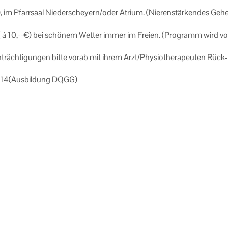
 Pfarr­saal Nie­der­sche­yern/oder Atri­um. (Nie­ren­stär­ken­des Geh
 10,--€) bei schö­nem Wet­ter immer im Frei­en. (Pro­gramm wird vo
ein­träch­ti­gun­gen bitte vorab mit ihrem Arzt/Phy­sio­the­ra­peu­ten Rück­
8814(Aus­bil­dung DQGG)