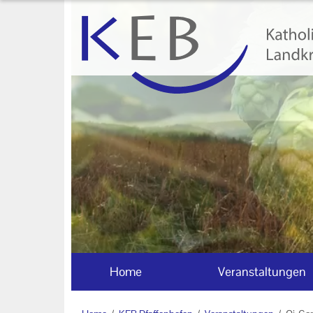
Home
Veranstaltungen
KEB Pfaffenhofen
Willkommen
50 Jahre KEB im Landkreis
Pfaffenhofen
Geschäftsstelle
Teilnahmebedingungen
Home
Veranstaltungen
Mitglieder und
Kooperationspartner der KEB
Pfaffenhofen