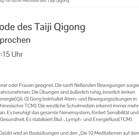
g-18-fache Methode des Taiji Qigong
de des Taiji Qigong
sprochen
:15 Uhr
ner oder Frau­en ge­eig­net. Die sanft flie­ßen­den Be­we­gun­gen sor­ge
hr­zu­neh­men. Die Übun­gen sind äu­ßer­lich ruhig, in­ner­lich len­ken
­en­er­gie(Qi). Qi Gong be­inhal­tet Atem- und Be­we­gungs­übun­gen in
chi­ne­si­scher TCM). Die west­li­che Schul­me­di­zin er­kennt immer mehr
. Es be­ru­higt das ge­sam­te Ner­ven­sys­tem, för­dert Sen­si­bi­li­tät und
e­sund­heit. Es sta­bi­li­siert Blut-, Lymph-​ und En­er­gie­fluss(TCM).
eübt wird an Ba­sis­übun­gen und den „Die 10 Me­di­ta­tio­nen auf de