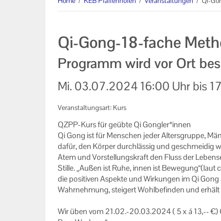
Home
/
KEB Pfaffenhofen
/
Veranstaltungen
/
Qi-Gon
Veranstaltungen
Qi-Gong-18-fache Metho
Zentralveranstaltungen
Programm wird vor Ort be
Eltern Kind Gruppen
Mi.
03.07.2024
16:00 Uhr
bis
17
Veranstaltungen der KEB
Pfaffenhofen
Veranstaltungsart: Kurs
Veranstaltungen im Bistum
QZPP-​Kurs für ge­üb­te Qi Gongler*innen
Augsburg
Qi Gong ist für Men­schen jeder Al­ters­grup­pe, Män­
dafür, den Kör­per durch­läs­sig und ge­schmei­dig wa
Online Veranstaltungen
Atem und Vor­stel­lungs­kraft den Fluss der Le­bens
Stil­le. „Außen ist Ruhe, innen ist Be­we­gung“(laut 
Links
die po­si­ti­ven Aspek­te und Wir­kun­gen im Qi Gong an
Wahr­neh­mung, stei­gert Wohl­be­fin­den und er­hält G
Unser Auftrag
Wir üben vom 21.02.-20.03.2024 ( 5 x á 13,-- €) G
Ihr Kontakt zu uns