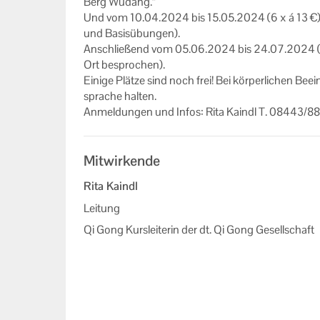
Berg Wu­dang.“
Und vom 10.04.2024 bis 15.05.2024 (6 x á 13 €), im
Impressum
und Ba­sis­übun­gen).
Datenschutzerklärung
An­schlie­ßend vom 05.06.2024 bis 24.07.2024 ( á
Ort be­spro­chen).
Ei­ni­ge Plät­ze sind noch frei! Bei kör­per­li­chen Be­
spra­che hal­ten.
An­mel­dun­gen und Infos: Rita Kaindl T. 08443/
Mitwirkende
Rita Kaindl
Leitung
Qi Gong Kursleiterin der dt. Qi Gong Gesellschaft