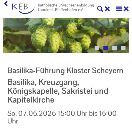
Home
Veranstaltungen
KEB Pfaffenhofen
Willkommen
Basilika-Führung Kloster Scheyern
50 Jahre KEB im Landkreis Pfaffenhofen
Basilika, Kreuzgang,
Geschäftsstelle
Königskapelle, Sakristei und
Kapitelkirche
Teilnahmebedingungen
So.
07.06.2026
15:00 Uhr
bis
16:00
Mitglieder und Kooperationspartner der KEB
Pfaffenhofen
Uhr
Veranstaltungen