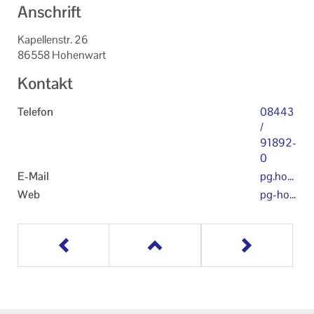
Anschrift
Kapellenstr. 26
86558 Hohenwart
Kontakt
Telefon
08443
/
91892-
0
E-Mail
pg.hoh
enwart
Web
pg-hoh
-tegern
enwart
bach@
-tegern
bistum
bach
-augsb
urg.de