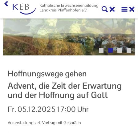
Home
Veranstaltungen
KEB Pfaffenhofen
Unser Auftrag
Hoffnungswege gehen
Ihr Kontakt zu uns
Advent, die Zeit der Erwartung
Impressum
und der Hoffnung auf Gott
Datenschutzerklärung
Fr.
05.12.2025
17:00 Uhr
Veranstaltungsart: Vortrag mit Gespräch