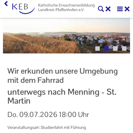
Home
Veranstaltungen
KEB Pfaffenhofen
Willkommen
Wir erkunden unsere Umgebung
50 Jahre KEB im Landkreis Pfaffenhofen
mit dem Fahrrad
Geschäftsstelle
unterwegs nach Menning - St.
Martin
Teilnahmebedingungen
Do.
09.07.2026
18:00 Uhr
Mitglieder und Kooperationspartner der KEB
Pfaffenhofen
Veranstaltungsart: Studienfahrt mit Führung
Veranstaltungen