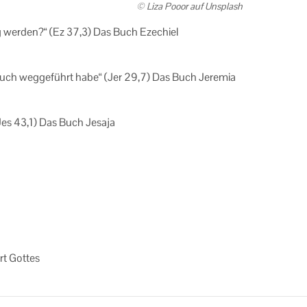
© Liza Pooor auf Uns­plash
dig wer­den?“ (Ez 37,3) Das Buch Eze­chi­el
h euch weg­ge­führt habe“ (Jer 29,7) Das Buch Je­re­mia
Jes 43,1) Das Buch Je­sa­ja
rt Got­tes