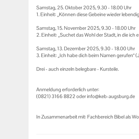
Sams­tag, 25. Ok­to­ber 2025, 9.30 - 18.00 Uhr
Impressum
1. Ein­heit: „Kön­nen diese Ge­bei­ne wie­der le­ben­
Datenschutzerklärung
Sams­tag, 15. No­vem­ber 2025, 9.30 - 18.00 Uhr
2. Ein­heit: „Su­chet das Wohl der Stadt, in die ic
Sams­tag, 13. De­zem­ber 2025, 9.30 - 18.00 Uhr
3. Ein­heit: „Ich habe dich beim Namen ge­ru­fen“ (
Drei - auch ein­zeln be­leg­ba­re - Kurs­tei­le.
An­mel­dung er­for­der­lich unter:
(0821) 3166 8822 oder info@keb-​augsburg.de
In Zu­sam­men­ar­beit mit: Fach­be­reich Bibel als Wo