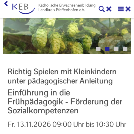
Home
Veranstaltungen
KEB Pfaffenhofen
Willkommen
Richtig Spielen mit Kleinkindern
50 Jahre KEB im Landkreis Pfaffenhofen
unter pädagogischer Anleitung
Geschäftsstelle
Einführung in die
Frühpädagogik - Förderung der
Teilnahmebedingungen
Sozialkompetenzen
Mitglieder und Kooperationspartner der KEB
Pfaffenhofen
Fr.
13.11.2026
09:00 Uhr
bis
10:30 Uhr
Veranstaltungen