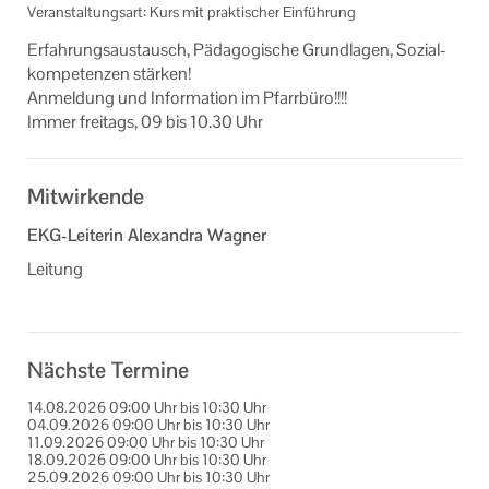
Veranstaltungsart: Kurs mit praktischer Einführung
Zentralveranstaltungen
Er­fah­rungs­aus­tausch, Päd­ago­gi­sche Grund­la­gen, So­zi­al­
kom­pe­ten­zen stär­ken!
Eltern Kind Gruppen
An­mel­dung und In­for­ma­ti­on im Pfarr­bü­ro!!!!
Immer frei­tags, 09 bis 10.30 Uhr
Veranstaltungen der KEB Pfaffenhofen
Veranstaltungen im Bistum Augsburg
Mitwirkende
Online Veranstaltungen
EKG-Leiterin Alexandra Wagner
Leitung
Links
Unser Auftrag
Nächste Termine
Ihr Kontakt zu uns
14.08.2026
09:00 Uhr
bis
10:30 Uhr
Impressum
04.09.2026
09:00 Uhr
bis
10:30 Uhr
11.09.2026
09:00 Uhr
bis
10:30 Uhr
18.09.2026
09:00 Uhr
bis
10:30 Uhr
Datenschutzerklärung
25.09.2026
09:00 Uhr
bis
10:30 Uhr