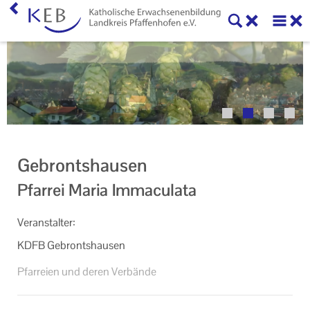
Home
Veranstaltungen
KEB Pfaffenhofen
Unser Auftrag
Gebrontshausen
Ihr Kontakt zu uns
Pfarrei Maria Immaculata
Impressum
Ver­an­stal­ter:
Datenschutzerklärung
KDFB Ge­bront­s­hau­sen
Pfarreien und deren Verbände